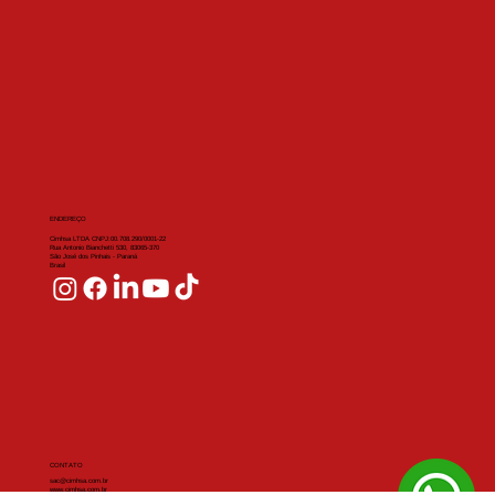
A precisão e a eficiência são essenciais para manter a
competitividade no mercado atual. É nesse cenário que o
centro de usinagem Travis CNC se destaca, trazendo soluções
que transformam a forma como as peças são produzidas.
Neste artigo, vou explicar como essa tecnologia impacta a
produção industrial, destacando suas vantagens e
apresentando exemplos prát
ENDEREÇO
Cimhsa LTDA CNPJ:00.708.290/0001-22
Rua Antonio Bianchetti 530, 83065-370
São José dos Pinhais - Paraná
Brasil