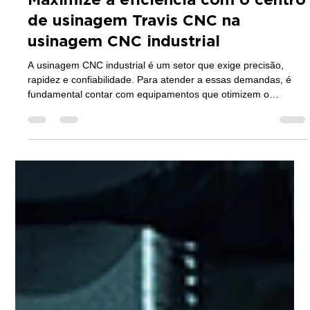
29 de jun.
4 min de leitura
Maximize a eficiência com o centro
de usinagem Travis CNC na
usinagem CNC industrial
A usinagem CNC industrial é um setor que exige precisão,
rapidez e confiabilidade. Para atender a essas demandas, é
fundamental contar com equipamentos que otimizem o
processo produtivo e garantam a qualidade das peças
fabricadas. O centro de usinagem Travis CNC é uma solução
que vem ganhando destaque por sua alta performance e
tecnologia avançada. Neste artigo, vou explicar como
maximizar a eficiência da sua produção utilizando essa
máquina, apresentando suas vantagens, apli